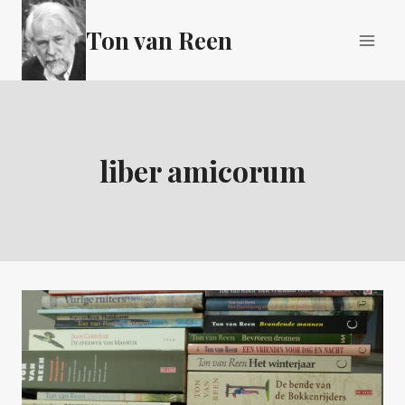
Doorgaan
Ton van Reen
naar
inhoud
liber amicorum