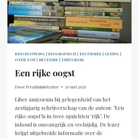
BESCHOUWING
|
BIOGRAFISCH
|
EXCURSIES
|
LEZING
|
OVER TON
|
RECENSIE
|
TERUGBLIK
Een rijke oogst
Door
tvradministrator
30 mei 2025
Liber amicorum bij gelegenheid van het
zestigjarig schrijverschap van de auteur. ‘Een
rijke oogst’is in twee opzichten ‘rijk’. De
inhoud is omvangrijk en veelzijdig. De lezer
krijgt uitgebreide informatie over de