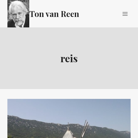
Doorgaan
Ton van Reen
naar
inhoud
reis