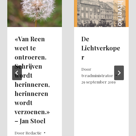
«Van Reen
De
weet te
Lichtverkope
ontroeren.
r
Schrijven
Door
wordt
tvradministrator
29 september 2019
herinneren,
herinneren
wordt
verzoenen.»
– Jan Stoel
Door
Redactie