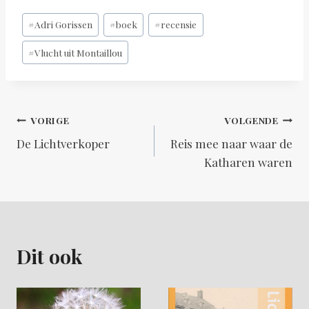
Bericht
#
Adri Gorissen
#
boek
#
recensie
tags:
#
Vlucht uit Montaillou
Bericht
VORIGE
VOLGENDE
De Lichtverkoper
Reis mee naar waar de
navigatie
Katharen waren
Dit ook